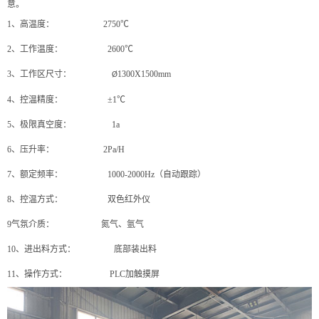
意。
1
、高温度： 2750℃
2
、工作温度： 2600℃
3
、工作区尺寸：
1300X1500mm
Ø
4
、控温精度： ±1℃
5
、极限真空度： 1a
6
、压升率： 2Pa/H
7
、额定频率： 1000-2000Hz（自动跟踪）
8
、控温方式： 双色红外仪
9
气氛介质： 氮气、氩气
10
、进出料方式： 底部装出料
11
、操作方式： PLC加触摸屏