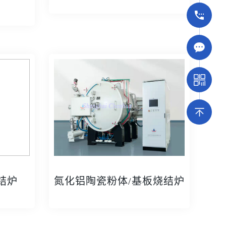
结炉
氮化铝陶瓷粉体/基板烧结炉