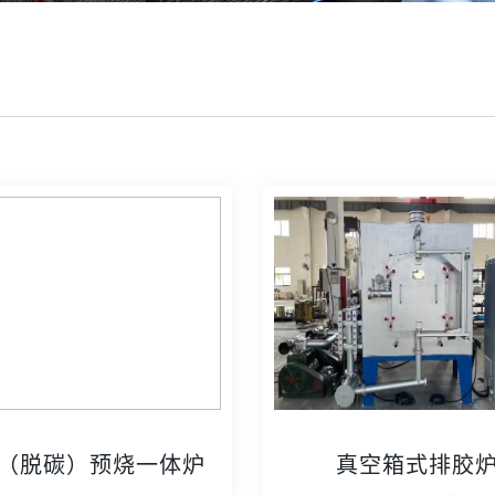
（脱碳）预烧一体炉
真空箱式排胶