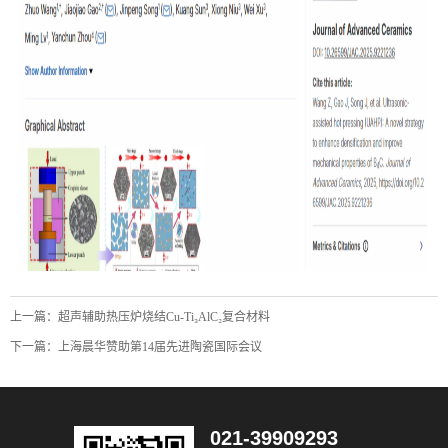
上一篇：
超声辅助热压炉烧结Cu-Ti₃AlC₂复合材料
下一篇：
上海晨华赞助第14届先进陶瓷国际会议
021-39909293